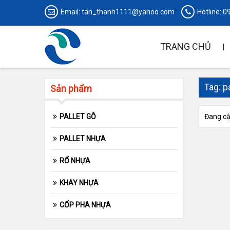
Email:
tan_thanh1111@yahoo.com
Hotline:
0
TRANG CHỦ
Tag: p
Sản phẩm
PALLET GỖ
Đang cập
PALLET NHỰA
RỔ NHỰA
KHAY NHỰA
CỐP PHA NHỰA