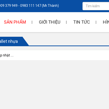
909 379 949
-
0983 111 147
(Mr.Thành)
SẢN PHẨM
GIỚI THIỆU
TIN TỨC
HÌ
allet nhựa
 nhật ....